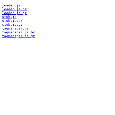
loader.js
loader.js.br
loader.js.gz
stub.js
stub.js.br
stub.js.gz
tagmanager.js
tagmanager.js.br
tagmanager.js.gz